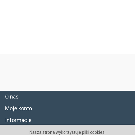
O nas
Moje konto
Informacje
Wojewódzki Inspektorat Farmaceutyczny w Warszawie
03-707
Nasza strona wykorzystuje pliki cookies.