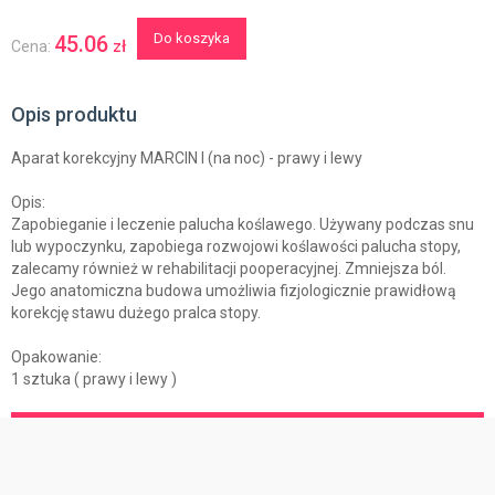
Do koszyka
45.06
zł
Cena:
Opis produktu
Aparat korekcyjny MARCIN I (na noc) - prawy i lewy
Opis:
Zapobieganie i leczenie palucha koślawego. Używany podczas snu
lub wypoczynku, zapobiega rozwojowi koślawości palucha stopy,
zalecamy również w rehabilitacji pooperacyjnej. Zmniejsza ból.
Jego anatomiczna budowa umożliwia fizjologicznie prawidłową
korekcję stawu dużego pralca stopy.
Opakowanie:
1 sztuka ( prawy i lewy )