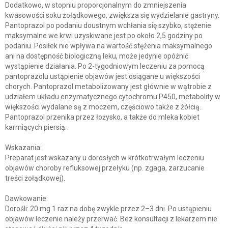
Dodatkowo, w stopniu proporcjonalnym do zmniejszenia
kwasowości soku żołądkowego, zwiększa się wydzielanie gastryny.
Pantoprazol po podaniu doustnym wchłania się szybko, stężenie
maksymalne we krwi uzyskiwane jest po około 2,5 godziny po
podaniu. Posiłek nie wpływa na wartość stężenia maksymalnego
ani na dostępność biologiczną leku, może jedynie opóźnić
wystąpienie działania. Po 2-tygodniowym leczeniu za pomocą
pantoprazolu ustąpienie objawów jest osiągane u większości
chorych. Pantoprazol metabolizowany jest głównie w wątrobie z
udziałem układu enzymatycznego cytochromu P450, metabolity w
większości wydalane są z moczem, częściowo także z żółcią.
Pantoprazol przenika przez łożysko, a także do mleka kobiet
karmiących piersią.
Wskazania:
Preparat jest wskazany u dorosłych w krótkotrwałym leczeniu
objawów choroby refluksowej przełyku (np. zgaga, zarzucanie
treści żołądkowej).
Dawkowanie:
Dorośli: 20 mg 1 raz na dobę zwykle przez 2–3 dni. Po ustąpieniu
objawów leczenie należy przerwać. Bez konsultacji z lekarzem nie