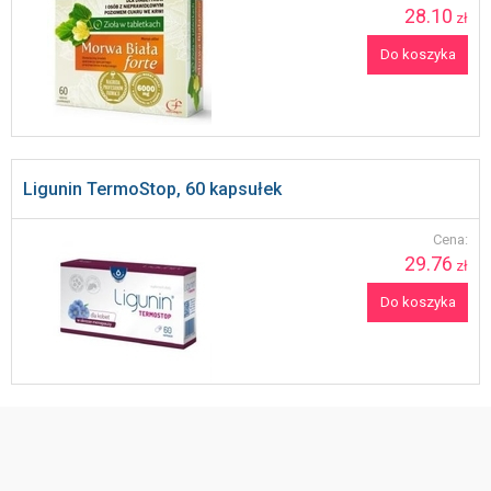
28.10
zł
Do koszyka
Ligunin TermoStop, 60 kapsułek
Cena:
29.76
zł
Do koszyka