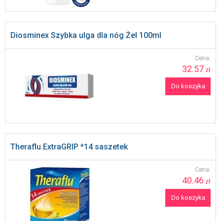
Diosminex Szybka ulga dla nóg Żel 100ml
Cena:
32.57
zł
Do koszyka
Theraflu ExtraGRIP *14 saszetek
Cena:
40.46
zł
Do koszyka