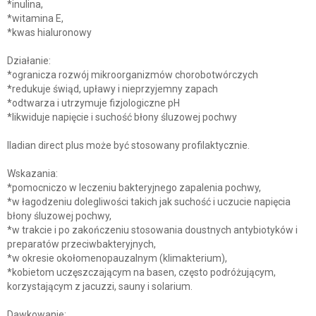
*inulina,
*witamina E,
*kwas hialuronowy
Działanie:
*ogranicza rozwój mikroorganizmów chorobotwórczych
*redukuje świąd, upławy i nieprzyjemny zapach
*odtwarza i utrzymuje fizjologiczne pH
*likwiduje napięcie i suchość błony śluzowej pochwy
Iladian direct plus może być stosowany profilaktycznie.
Wskazania:
*pomocniczo w leczeniu bakteryjnego zapalenia pochwy,
*w łagodzeniu dolegliwości takich jak suchość i uczucie napięcia
błony śluzowej pochwy,
*w trakcie i po zakończeniu stosowania doustnych antybiotyków i
preparatów przeciwbakteryjnych,
*w okresie okołomenopauzalnym (klimakterium),
*kobietom uczęszczającym na basen, często podróżującym,
korzystającym z jacuzzi, sauny i solarium.
Dawkowanie: