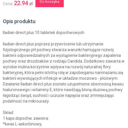
Do koszyka
22.94
zł
Cena:
Opis produktu
Iladian direct plus 10 tabletek dopochwowych
Iladian direct plus poprzez przywrócenie lub utrzymanie
fizjologicznego pH pochwy stwarza warunki hamujące rozwój
bakterii odpowiedzialnych za wystąpienie bakteryjnego zapalenia
pochwy oraz drożdżaków z rodzaju Candida. Dodatkowo zawarta w
wyrobie inulina korzystnie wpływa na rozwój naturalnej flory
bakteryjnej, która pełni istotną rolę w zapobieganiu namnażaniu się
bakterii wywołujących infekcje w układzie moczowo - płciowym.
Działanie Iladian direct plus zostało uzupełnione obecnością kwasu
hialuronowego i witaminy E, które nawilżają błonę śluzową pochwy
łagodząc świąd, suchość i uczucie napięcia oraz zmniejszając
podatność na mikrourazy.
Skład:
1 kaps.dopochw. zawiera:
*kwas L-askorbinowy,