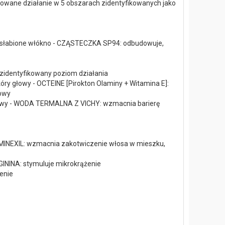
rowane działanie w 5 obszarach zidentyfikowanych jako
 osłabione włókno - CZĄSTECZKA SP94: odbudowuje,
identyfikowany poziom działania
óry głowy - OCTEINE [Pirokton Olaminy + Witamina E]:
owy
łowy - WODA TERMALNA Z VICHY: wzmacnia barierę
AMINEXIL: wzmacnia zakotwiczenie włosa w mieszku,
GININA: stymuluje mikrokrążenie
enie