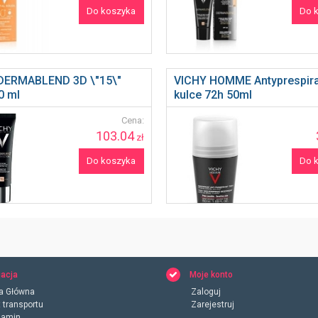
Do koszyka
Do 
DERMABLEND 3D \"15\"
VICHY HOMME Antyprespira
0 ml
kulce 72h 50ml
Cena:
103.04
zł
Do koszyka
Do 
acja
Moje konto
a Główna
Zaloguj
 transportu
Zarejestruj
lamin