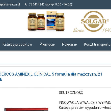
pteka-sawa.pl
730414240 (pon-pt 8:00 - 16:00)
Katalog produktów
Promocje
Polecane
Koszt transportu
DERCOS AMINEXIL CLINICAL 5 formuła dla mężczyzn, 21
k
SKUTECZNOŚĆ
INNOWACJA W WALCE Z WYPADA
Kuracja przeciw wypadaniu włos