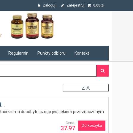
Zaloguj
Zarejestruj
0,00
zł
Regulamin
Punkty odbioru
Kontakt
Z-A
..
staci kremu doodbytniczego jest lekiem przeznaczonym
Cena:
Do koszyka
37.97