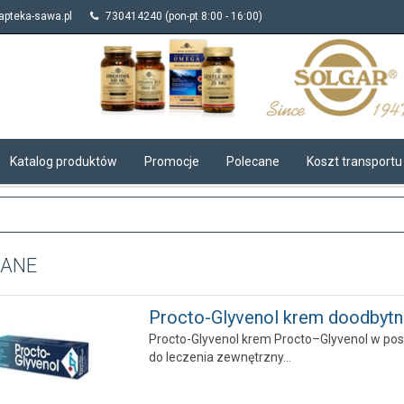
pteka-sawa.pl
730414240 (pon-pt 8:00 - 16:00)
Katalog produktów
Promocje
Polecane
Koszt transportu
CANE
Procto-Glyvenol krem doodbytni.
Procto-Glyvenol krem Procto–Glyvenol w po
do leczenia zewnętrzny...