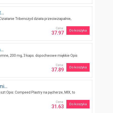
..
Działanie Tribenozyd działa przeciwzapalnie,
Cena:
Do koszyka
37.97
..
ntymne, 200 mg, 3 kaps. dopochwowe miękkie Opis
Cena:
Do koszyka
37.89
i...
szt Opis: Compeed Plastry na pęcherze, MIX, to
Cena:
Do koszyka
31.63