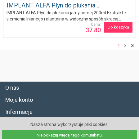
IMPLANT ALFA Płyn do płukania ...
IMPLANT ALFA Płyn do płukania jamy ustnej 200ml Ekstrakt z
siemienia lnianego i alantoina w widoczny sposób skracaj...
Cena:
Do koszyka
37.80
1
O nas
Moje konto
Informacje
Wojewódzki Inspektorat Farmaceutyczny w Warszawie
03-707
Nasza strona wykorzystuje pliki cookies.
Warszawa
Floriańska
10, tel: 22 629 52 53, e-mail: wif@wif.waw.pl
|
Nie pokazuj więcej tego komunikatu.
BIP Głównego Inspektoratu Farmaceutycznego