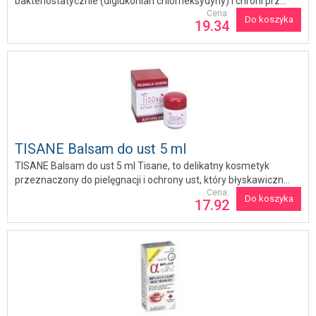
bakteriostatycznie (diglukonian chlorheksydyny) i chroni prz...
Cena:
Do koszyka
19.34
TISANE Balsam do ust 5 ml
TISANE Balsam do ust 5 ml Tisane, to delikatny kosmetyk
przeznaczony do pielęgnacji i ochrony ust, który błyskawiczn...
Cena:
Do koszyka
17.92