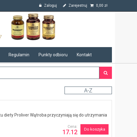
Zaloguj
Zarejestruj
0,00
zł
Regulamin
Punkty odbioru
Kontakt
A-Z
tu diety Proliver Wątroba przyczyniają się do utrzymania
Cena:
Do koszyka
17.12