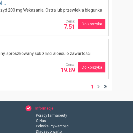
...
yd 200 mg Wskazania: Ostra lub przewlekła biegunka
Cena:
Do koszyka
7.51
y, sproszkowany sok z liści aloesu o zawartości
Cena:
Do koszyka
19.89
1
Informacje
Porady farmaceuty
O Nas
Polityka Prywantości
Dlaczego warto