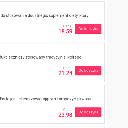
, do stosowania doustnego; suplement diety, który
Cena:
Do koszyka
18.59
dukt leczniczy stosowany tradycyjnie, którego
Cena:
Do koszyka
21.24
n Forte jest lekiem zawierającym kompozycję kwasu
Cena:
Do koszyka
23.98