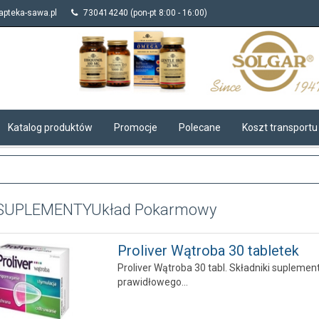
pteka-sawa.pl
730414240 (pon-pt 8:00 - 16:00)
Katalog produktów
Promocje
Polecane
Koszt transportu
I SUPLEMENTY
Układ Pokarmowy
Proliver Wątroba 30 tabletek
Proliver Wątroba 30 tabl. Składniki suplemen
prawidłowego...