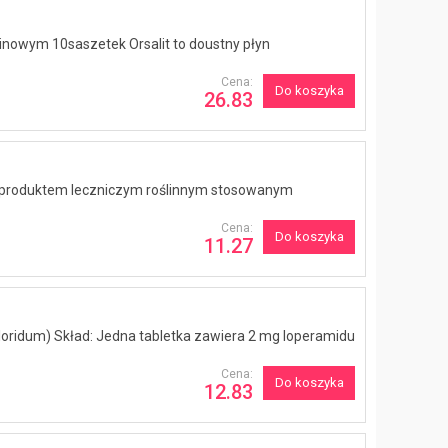
inowym 10saszetek Orsalit to doustny płyn
Cena:
Do koszyka
26.83
 są produktem leczniczym roślinnym stosowanym
Cena:
Do koszyka
11.27
loridum) Skład: Jedna tabletka zawiera 2 mg loperamidu
Cena:
Do koszyka
12.83