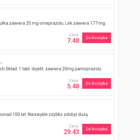
sułka zawiera 20 mg omeprazolu. Lek zawiera 177 mg
Cena:
Do koszyka
7.48
.
ch Skład: 1 tabl. dojelit. zawiera 20mg pantoprazolu
Cena:
Do koszyka
5.48
 ponad 100 lat. Niezwykle szybko zdobył dużą
Cena:
Do koszyka
29.43