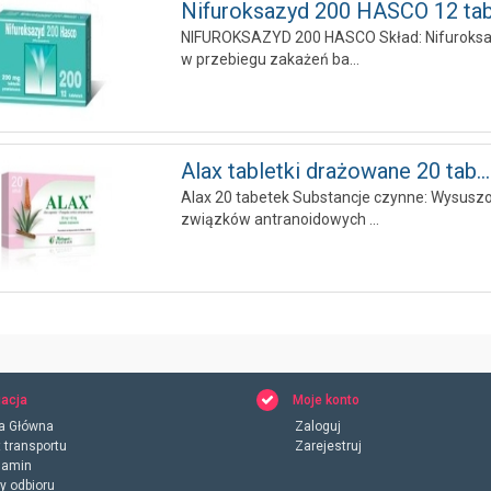
Nifuroksazyd 200 HASCO 12 tabl
NIFUROKSAZYD 200 HASCO Skład: Nifuroksaz
w przebiegu zakażeń ba...
Alax tabletki drażowane 20 tab...
Alax 20 tabetek Substancje czynne: Wysuszon
związków antranoidowych ...
acja
Moje konto
a Główna
Zaloguj
 transportu
Zarejestruj
lamin
y odbioru