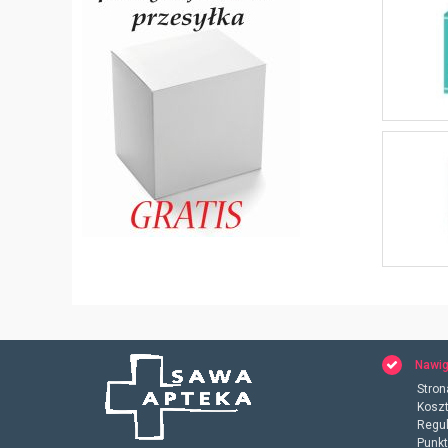
Nawig
Stron
Koszt
Regu
Punkt