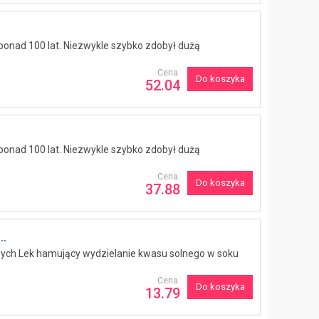
 ponad 100 lat. Niezwykle szybko zdobył dużą
Cena:
Do koszyka
52.04
 ponad 100 lat. Niezwykle szybko zdobył dużą
Cena:
Do koszyka
37.88
.
owych Lek hamujący wydzielanie kwasu solnego w soku
Cena:
Do koszyka
13.79