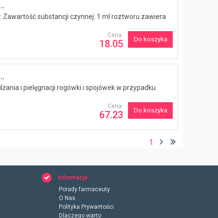
.
: Zawartość substancji czynnej: 1 ml roztworu zawiera
Cena:
Do koszyka
18.05
.
lżania i pielęgnacji rogówki i spojówek w przypadku
Cena:
Do koszyka
67.23
1
Informacje
Porady farmaceuty
O Nas
Polityka Prywantości
Dlaczego warto