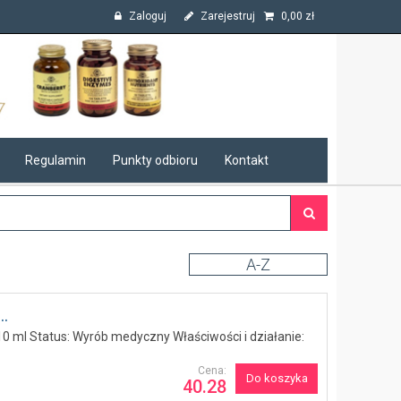
Zaloguj
Zarejestruj
0,00
zł
Regulamin
Punkty odbioru
Kontakt
A-Z
.
 10 ml Status: Wyrób medyczny Właściwości i działanie:
Cena:
Do koszyka
40.28