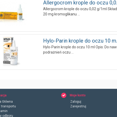
Allergocrom krople do oczu 0,0..
Allergocrom krople do oczu 0,02 g/1ml Skład
20 mg kromoglikanu ...
Hylo-Parin krople do oczu 10 m..
Hylo-Parin krople do oczu 10 ml Opis: Do nawi
podrażnień oczu ...
acja
Moje konto
a Główna
Zaloguj
 transportu
Zarejestruj
lamin
y odbioru