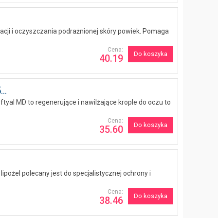
acji i oczyszczania podrażnionej skóry powiek. Pomaga
Cena:
Do koszyka
40.19
..
tyal MD to regenerujące i nawilżające krople do oczu to
Cena:
Do koszyka
35.60
pożel polecany jest do specjalistycznej ochrony i
Cena:
Do koszyka
38.46