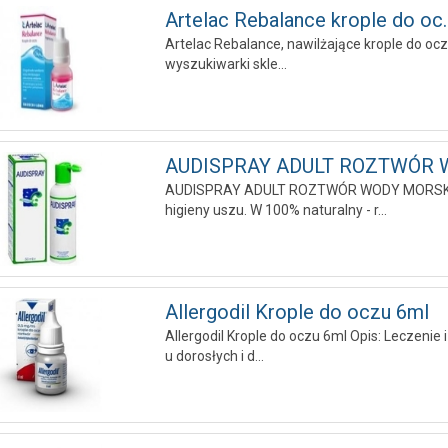
Artelac Rebalance krople do oc..
Artelac Rebalance, nawilżające krople do oc
wyszukiwarki skle...
AUDISPRAY ADULT ROZTWÓR W
AUDISPRAY ADULT ROZTWÓR WODY MORSKIEJ 
higieny uszu. W 100% naturalny - r...
Allergodil Krople do oczu 6ml
Allergodil Krople do oczu 6ml Opis: Leczenie
u dorosłych i d...