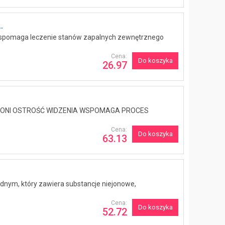
.
 wspomaga leczenie stanów zapalnych zewnętrznego
Cena:
Do koszyka
26.97
HRONI OSTROŚĆ WIDZENIA WSPOMAGA PROCES
Cena:
Do koszyka
63.13
ym, który zawiera substancje niejonowe,
Cena:
Do koszyka
52.72