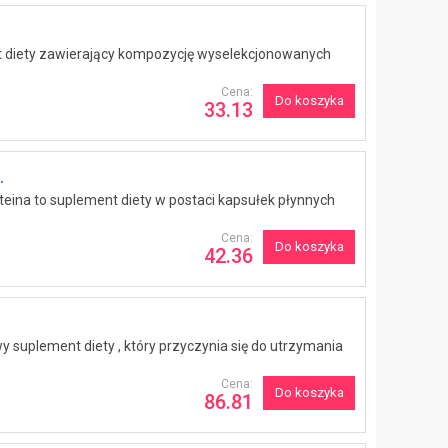
ent diety zawierający kompozycję wyselekcjonowanych
Cena:
Do koszyka
33.13
.
teina to suplement diety w postaci kapsułek płynnych
Cena:
Do koszyka
42.36
suplement diety , który przyczynia się do utrzymania
Cena:
Do koszyka
86.81