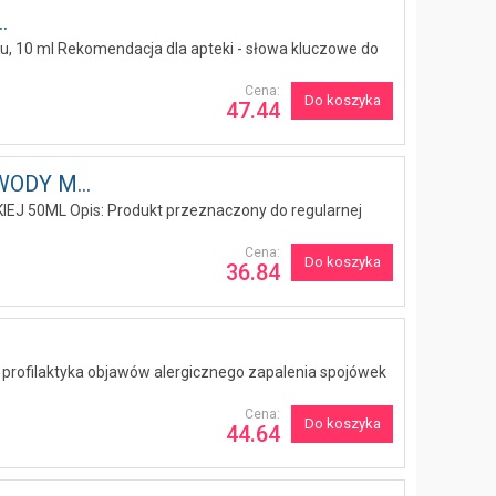
.
zu, 10 ml Rekomendacja dla apteki - słowa kluczowe do
Cena:
Do koszyka
47.44
ODY M...
50ML Opis: Produkt przeznaczony do regularnej
Cena:
Do koszyka
36.84
 i profilaktyka objawów alergicznego zapalenia spojówek
Cena:
Do koszyka
44.64