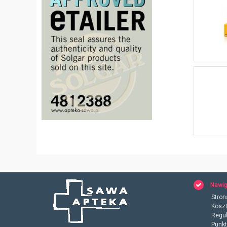
Nawig
Stron
Koszt
Regu
Punkt