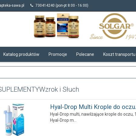
pteka-sawa.pl
730414240 (pon-pt 8:00 - 16:00)
Katalog produktów
Promocje
Polecane
Koszt transportu
I SUPLEMENTY
Wzrok i Słuch
Hyal-Drop Multi Krople do oczu..
Hyal-Drop multi, nawilżające krople do oczu,
Hyal-Drop m...